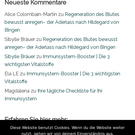
Neueste Kommentare
Alice Colombain-Martin
zu
Regeneration des Blutes
bewusst anregen– der Aderlass nach Hildegard von
Bingen
Sibylle Bräuer
zu
Regeneration des Blutes bewusst
anregen– der Aderlass nach Hildegard von Bingen
Sibylle Bräuer
zu
Immunsystem-Booster | Die 3
wichtigsten Vitalstoffe
Ela LE
zu
Immunsystem-Booster | Die 3 wichtigsten
Vitalstoffe
Magdalena
zu
Ihre tägliche Checkliste für Ihr
Immunsystem
Erfahren Sie hier mehr:
Diese Website benutzt Cookies. Wenn du die Website weiter
Stärkung Immunsystem
nutzt, gehen wir von deinem Einverständnis aus.